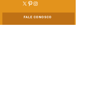
FALE CONOSCO
ENVIAR
CONTATO
zap
(21) 98241-3355
africanikaafk@gmail.com
© Africânika por NPSdesigner.
Africânika - CNPJ:
20.230.718
/0001-81 -
Itanhangá - Rio de Janeiro -